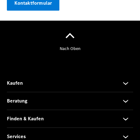
Kontaktformular
Limousine -
elektrisch
EQS
Limousine -
elektrisch
C-Klasse
Limousine
C-Klasse
Limousine -
elektrisch
E-Klasse
Limousine
S-Klasse
Limousine
S-Klasse
Lang
Mercedes-
Maybach S-
Klasse
SUVs