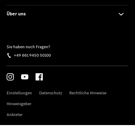
Der neue
GLA
Der neue
elektrische
GLA
EQA –
elektrisch
EQE SUV –
elektrisch
EQS SUV –
elektrisch
G-Klasse –
elektrisch
Mercedes-
Maybach
EQS SUV –
elektrisch