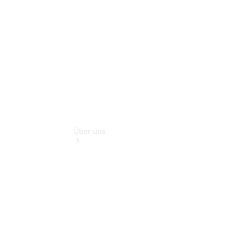
Finanzdienste
Digitale
Extras
Über uns
Übersicht
Kontakt