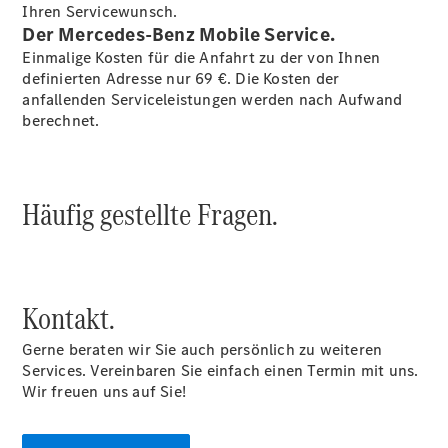
Finanzierung
Ihren Servicewunsch.
Gewerbekunden
Der Mercedes-Benz Mobile Service.
Kurzfristig
Einmalige Kosten für die Anfahrt zu der von Ihnen
verfügbare
definierten Adresse nur 69 €. Die Kosten der
Angebote
anfallenden Serviceleistungen werden nach Aufwand
V-Klasse
berechnet.
V-Klasse
Marco Polo
Limousinen
Häufig gestellte Fragen.
Kontakt.
Der
elektrische
Gerne beraten wir Sie auch persönlich zu weiteren
CLA mit EQ-
Services. Vereinbaren Sie einfach einen Termin mit uns.
Technologie
Wir freuen uns auf Sie!
Der neue
CLA
EQE