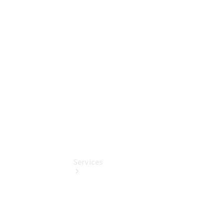
Sterne -
elektrisch
Mercedes-
Benz
Online
Store
Services