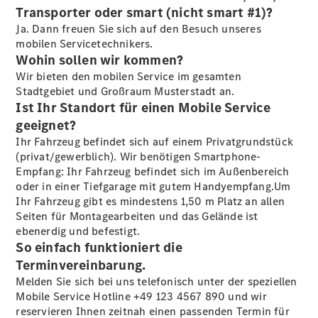
Transporter oder smart (nicht smart #1)?
Ja. Dann freuen Sie sich auf den Besuch unseres
Übersicht
mobilen Servicetechnikers.
140 Jahre
Wohin sollen wir kommen?
Innovation
Wir bieten den mobilen Service im gesamten
Mercedes-
Stadtgebiet und Großraum Musterstadt an.
Benz
Ist Ihr Standort für einen Mobile Service
Store
geeignet?
Neuwagenangebote
Ihr Fahrzeug befindet sich auf einem Privatgrundstück
(privat/gewerblich). Wir benötigen Smartphone-
Empfang: Ihr Fahrzeug befindet sich im Außenbereich
oder in einer Tiefgarage mit gutem Handyempfang.Um
Ihr Fahrzeug gibt es mindestens 1,50 m Platz an allen
Seiten für Montagearbeiten und das Gelände ist
ebenerdig und befestigt.
Leasing
So einfach funktioniert die
Privatkunden
Leasing
Terminvereinbarung.
Gewerbekunden
Melden Sie sich bei uns telefonisch unter der speziellen
Finanzierung
Mobile Service Hotline +49 123 4567 890 und wir
Privatkunden
reservieren Ihnen zeitnah einen passenden Termin für