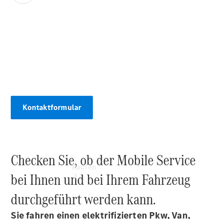
vereinbaren
Probefahrt
vereinbaren
Konfigurator
00:00 / 00:00
Modellübersicht
Tel: +49 661
9450 50100
Kontaktformular
Checken Sie, ob der Mobile Service
Kaufen
bei Ihnen und bei Ihrem Fahrzeug
durchgeführt werden kann.
Sie fahren einen elektrifizierten Pkw, Van,