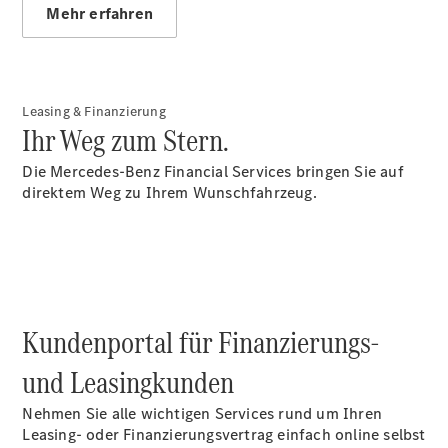
Mehr erfahren
Übersicht
Neuwagenangebote
Leasing & Finanzierung
Ihr Weg zum Stern.
Die Mercedes-Benz Financial Services bringen Sie auf
direktem Weg zu Ihrem Wunschfahrzeug.
Übersicht
Transporter
Highlights
Leasing
Privatkunden
Kundenportal für Finanzierungs-
Leasing
Gewerbekunden
und Leasingkunden
Finanzierung
Privatkunden
Nehmen Sie alle wichtigen Services rund um Ihren
Finanzierung
Leasing- oder Finanzierungsvertrag einfach online selbst