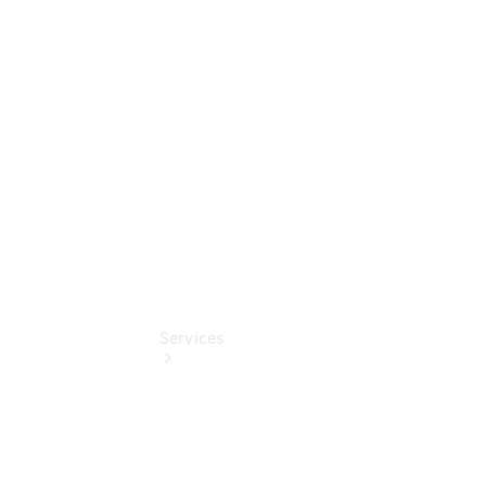
Umbaulösungen
Junge
Sterne
Digitale
Extras
Services