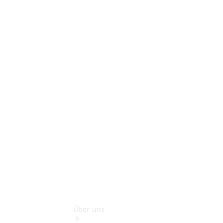
Neufahrzeuggarantie
Online-
Terminbuchung
Pannen- &
Schadenhilfe
Service für
Reisemobile
Teile &
Zubehör
Rückrufe &
Umrüstungen
Über uns