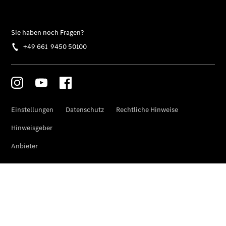
Vito Tourer
eVito
Tourer -
elektrisch
Citan
Citan
Kastenwagen
eCitan
Kastenwagen
- elektrisch
Citan
Tourer
eCitan
Tourer -
elektrisch
Auf- und