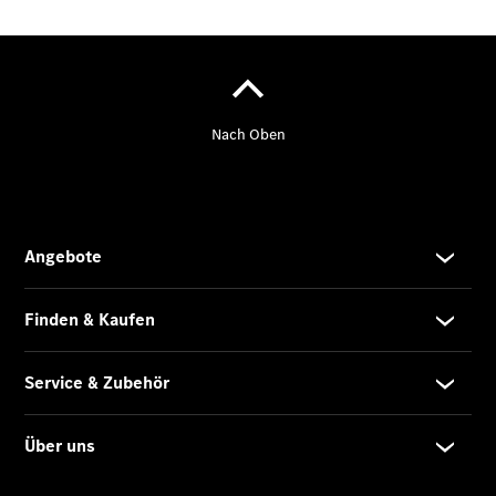
eSprinter
Pritschenfahrzeug
- elektrisch
Sprinter
Fahrgestell
eSprinter
Fahrgestell
- elektrisch
Vito
Vito
Kastenwagen
eVito
Kastenwagen
- elektrisch
Vito Mixto